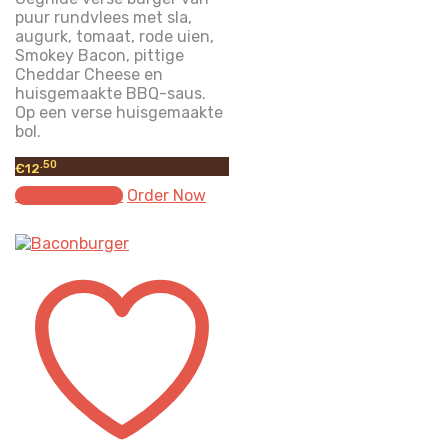
puur rundvlees met sla,
augurk, tomaat, rode uien,
Smokey Bacon, pittige
Cheddar Cheese en
huisgemaakte BBQ-saus.
Op een verse huisgemaakte
bol.
.50
€
12
Select options
Order Now