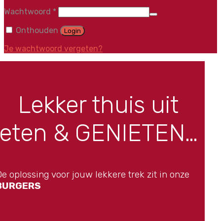
Vereist
Wachtwoord
*
Onthouden
Login
Je wachtwoord vergeten?
Lekker thuis uit
eten & GENIETEN…
e oplossing voor jouw lekkere trek zit in onze
BURGERS