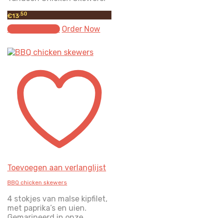
.50
€
13
Select options
Order Now
Toevoegen aan verlanglijst
BBQ chicken skewers
4 stokjes van malse kipfilet,
met paprika’s en uien.
Gemarineerd in onze