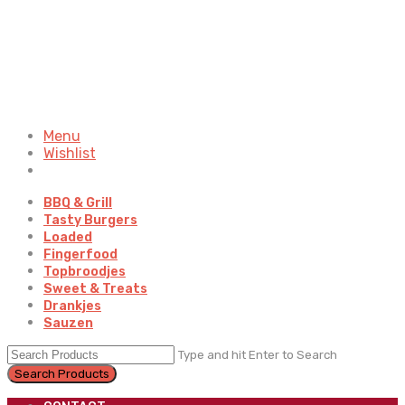
Menu
Wishlist
BBQ & Grill
Tasty Burgers
Loaded
Fingerfood
Topbroodjes
Sweet & Treats
Drankjes
Sauzen
Type and hit Enter to Search