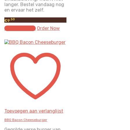
langer. Bestel vandaag nog
en ervaar het zelf.
.50
€
9
Select options
Order Now
Toevoegen aan verlanglijst
BBQ Bacon Cheeseburger
Gegrilde verse burger van