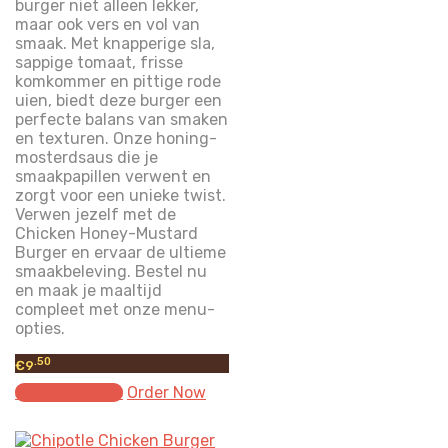
burger niet alleen lekker,
maar ook vers en vol van
smaak. Met knapperige sla,
sappige tomaat, frisse
komkommer en pittige rode
uien, biedt deze burger een
perfecte balans van smaken
en texturen. Onze honing-
mosterdsaus die je
smaakpapillen verwent en
zorgt voor een unieke twist.
Verwen jezelf met de
Chicken Honey-Mustard
Burger en ervaar de ultieme
smaakbeleving. Bestel nu
en maak je maaltijd
compleet met onze menu-
opties.
.50
€
9
Select options
Order Now